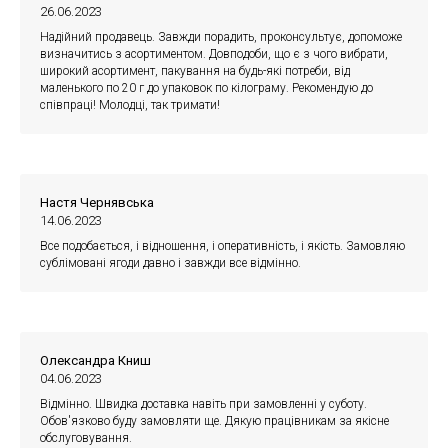
26.06.2023
Надійний продавець. Завжди порадить, проконсультує, допоможе
визначитись з асортиментом. Довподоби, що є з чого вибрати,
широкий асортимент, пакування на будь-які потреби, від
маленького по 20 г до упаковок по кілограму. Рекомендую до
співпраці! Молодці, так тримати!
Настя Чернявська
14.06.2023
Все подобається, і відношення, і оперативність, і якість. Замовляю
сублімовані ягоди давно і завжди все відмінно.
Олександра Книш
04.06.2023
Відмінно. Швидка доставка навіть при замовленні у суботу.
Обов'язково буду замовляти ще. Дякую працівникам за якісне
обслуговування.