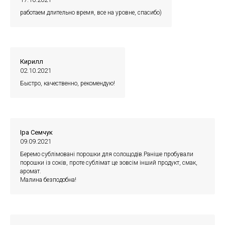
работаем длительно время, все на уровне, спасибо)
Кирилл
02.10.2021
Быстро, качественно, рекомендую!
Іра Семчук
09.09.2021
Беремо сублімовані порошки для солощодів.Раніше пробували
порошки із соків, проте сублімат це зовсім інший продукт, смак,
аромат.
Малина безподобна!