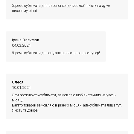
беремо сублімати для власної кондитерської, якість на дуже
високому рівні.
Ірина Олексюк
04.03.2024
беремо сублімати для сніданків, якість топ, все супер!
Олеся
10.01.2024
Діти обожнюють сублімати, замовляю щоб вистачило на увесь
місяць.
Багато товарів замовляю в різних місцях, але сублімати лише тут.
Якість та довіра.