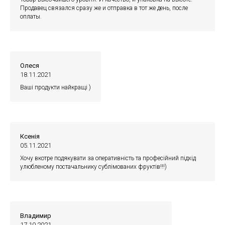
Продавец связался сразу же и отправка в тот же день, после
оплаты.
Олеся
18.11.2021
Ваші продукти найкращі )
Ксенія
05.11.2021
Хочу вкотре подякувати за оперативність та професійний підхід
улюбленому постачальнику сублімованих фруктів!!!)
Владимир
17.10.2021