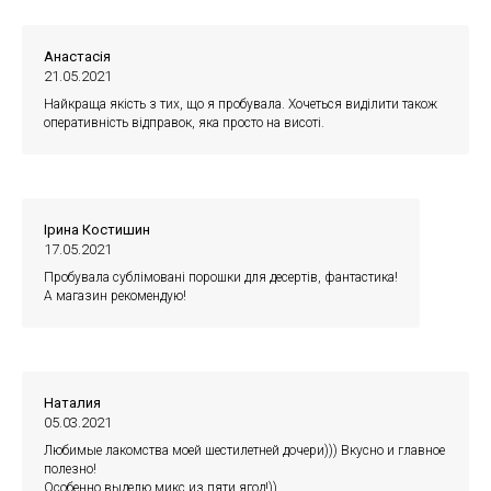
Анастасія
21.05.2021
Найкраща якість з тих, що я пробувала. Хочеться виділити також
оперативність відправок, яка просто на висоті.
Ірина Костишин
17.05.2021
Пробувала сублімовані порошки для десертів, фантастика!
А магазин рекомендую!
Наталия
05.03.2021
Любимые лакомства моей шестилетней дочери))) Вкусно и главное
полезно!
Особенно выделю микс из пяти ягод!))