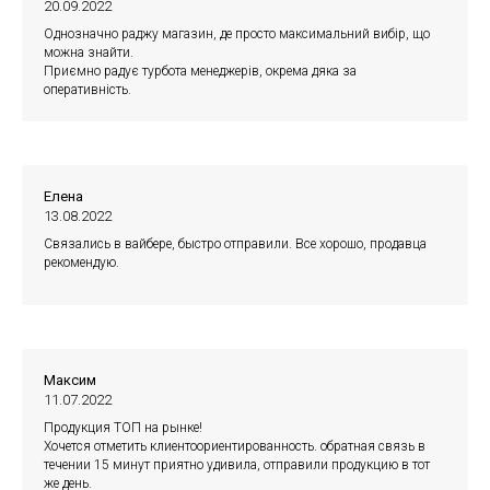
20.09.2022
Однозначно раджу магазин, де просто максимальний вибір, що
можна знайти.
Приємно радує турбота менеджерів, окрема дяка за
оперативність.
Елена
13.08.2022
Связались в вайбере, быстро отправили. Все хорошо, продавца
рекомендую.
Максим
11.07.2022
Продукция ТОП на рынке!
Хочется отметить клиентоориентированность. обратная связь в
течении 15 минут приятно удивила, отправили продукцию в тот
же день.