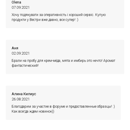
Olena
07.09.2021
Хочу подякувати за оперативність і хороший сервіс. Купую
продукти у Вестри вже давно, все супер! :)
Аня
02.09.2021
Брали на пробу для крем-мёда, мята и имбирь это нечто! Аромат
фантастический!
Алина Килиус
26.08.2021
Благодарим за участие в форуме и предоставленные образцы! :)
Как всегда ждем новинок))