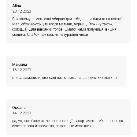
Alina
28.12.2023
В кожному замовленні збираю для себе для випічки та на поїсти)
Малі обожнюють цілі ягоди малини, чорниці (лохину також,
солодша). Для вівсянки топові шматочками полуниця, вишня і
малина. Слайси теж класні, натуральні чіпси
Максим
16.12.2023
вчора замовили, сьогодні вже отримали, швидкість - якість топ.
Оксана
14.12.2023
радує, що з'являються нові позиції в асортименті, м'ята порошок
супер-зелена й ароматна, замовлятимемо ще!)