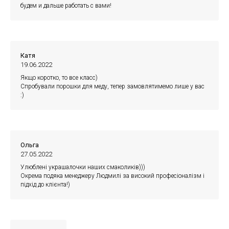
будем и дальше работать с вами!
Катя
19.06.2022
Якщо коротко, то все класс)
Спробували порошки для меду, тепер замовлятимемо лише у вас
:)
Ольга
27.05.2022
Улюблені украшалочки наших смаколиків)))
Окрема подяка менеджеру Людмилі за високий професіоналізм і
підхід до клієнта!)