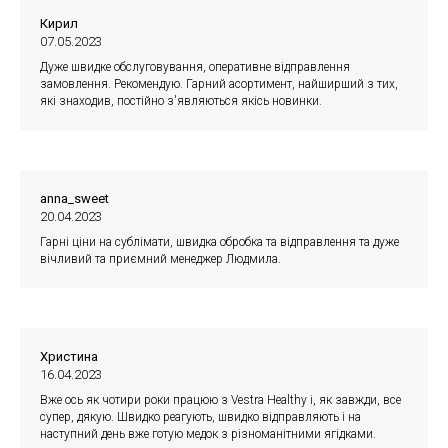
Кирил
07.05.2023
Дуже швидке обслуговування, оперативне відправлення
замовлення. Рекомендую. Гарний асортимент, найширший з тих,
які знаходив, постійно з'являються якісь новинки.
anna_sweet
20.04.2023
Гарні ціни на сублімати, швидка обробка та відправлення та дуже
вічливий та приємний менеджер Людмила.
Христина
16.04.2023
Вже ось як чотири роки працюю з Vestra Healthy і, як завжди, все
супер, дякую. Швидко реагують, швидко відправляють і на
наступний день вже готую медок з різноманітними ягідками.