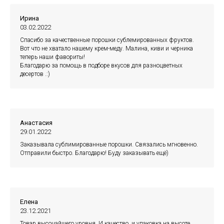
Ирина
03.02.2022
Спасибо за качественные порошки сублемированных фруктов.
Вот что не хватало нашему крем-меду. Малина, киви и черника
теперь наши фавориты!
Благодарю за помощь в подборе вкусов для разноцветных
десертов .:)
Анастасия
29.01.2022
Заказывала сублимированные порошки. Связались мгновенно.
Отправили быстро. Благодарю! Буду заказывать ещё)
Елена
23.12.2021
Товар высочайшего уровня. И качество, и упаковка на высоте.