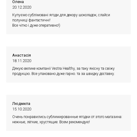
Олена
20.12.2020
Купуємо сублімовані ягоди для декору шоколадок, слайси
полуниці фантастичні!
Все чітко і дуже оперативно!)
Анастасія
18.11.2020
Дякую велике компанії Vestra Healthy, за таку якісну та свіжу
продукцію. Все упаковано дуже гарно. та за швидку доставку.
Людмила
15.10.2020
Очень понравились сублимированные ягодки от этого магазина:
нежные, лёгкие, хрустящие. Всем рекомендую!