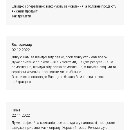
Швидко і оперативно виконують замовлення, а головне продають
якісний продукт.
Так тримати
Володимир
02.12.2022
Дякую Вам за швидку відправку, посилочку отримав все ок.
Дуже приємне спілкування з клієнтами, швидке реагування на
замовлення, швидка відправка замовлення, с такими людьми та
сервісом хочеться працювати як найбільше.
З великою повагою до Вас щиро бажаю Вам тільки всього
найкращого.
Нина
22.11.2022
Дуже професійна компанія, все завжди є у наявності, працюють
швидко, приємно мати справу. Хороший товар. Рекомендую.