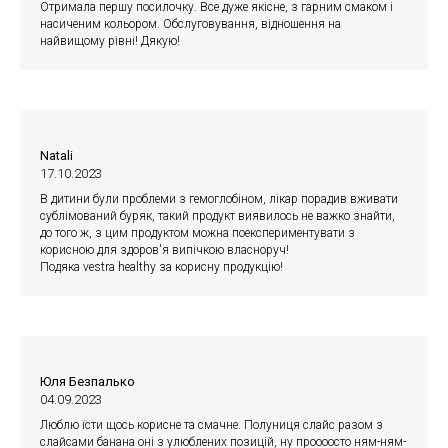
Отримала першу посилочку. Все дуже якісне, з гарним смаком і
насиченим кольором. Обслуговування, відношення на
найвищому рівні! Дякую!
Natali
17.10.2023
В дитини були проблеми з гемоглобіном, лікар порадив вживати
сублімований буряк, такий продукт виявилось не важко знайти,
до того ж, з цим продуктом можна поекспериментувати з
корисною для здоров'я випічкою власноруч!
Подяка vestra healthy за корисну продукцію!
Юля Безпалько
04.09.2023
Люблю їсти щось корисне та смачне. Полуниця слайс разом з
слайсами банана оні з улюблених позицій, ну проооосто ням-ням-