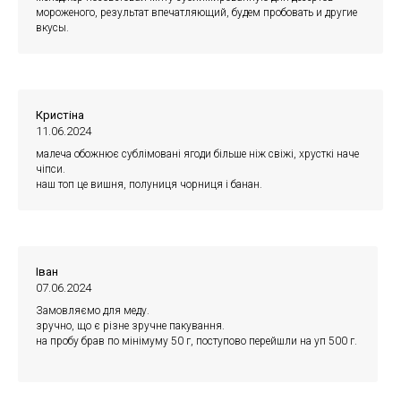
мороженого, результат впечатляющий, будем пробовать и другие
вкусы.
Кристіна
11.06.2024
малеча обожнює сублімовані ягоди більше ніж свіжі, хрусткі наче
чіпси.
наш топ це вишня, полуниця чорниця і банан.
Іван
07.06.2024
Замовляємо для меду.
зручно, що є різне зручне пакування.
на пробу брав по мінімуму 50 г, поступово перейшли на уп 500 г.