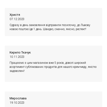
Христя
07.12.2023
Одразу в день замовлення відправили посилочку, до Львову
новою поштою їде 1 день. Швидко, смачно, якісно, респект!
Кирило Ткачук
10.11.2023
Працюємо з цим магазином вже 5 років, доволі широкий
асортимент сублімованих продуктів для нашого крем-меду, якістю
задоволені!
Мирослава
19.10.2023