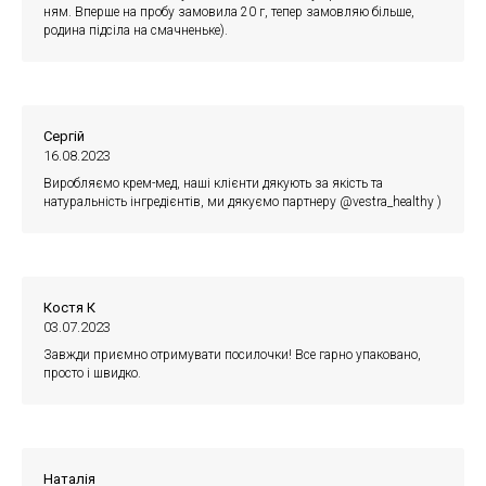
ням. Вперше на пробу замовила 20 г, тепер замовляю більше,
родина підсіла на смачненьке).
Сергій
16.08.2023
Виробляємо крем-мед, наші клієнти дякують за якість та
натуральність інгредієнтів, ми дякуємо партнеру @vestra_healthy )
Костя К
03.07.2023
Завжди приємно отримувати посилочки! Все гарно упаковано,
просто і швидко.
Наталія