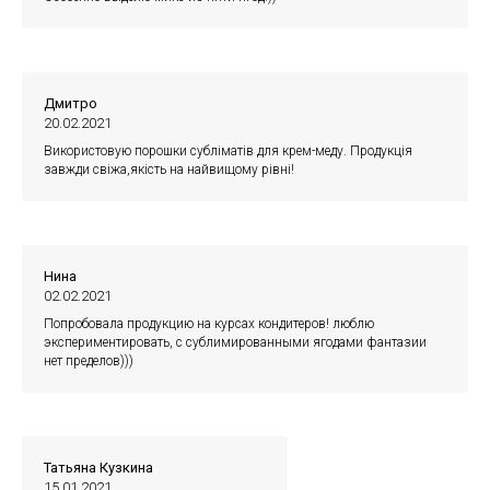
Дмитро
20.02.2021
Використовую порошки субліматів для крем-меду. Продукція
завжди свіжа,якість на найвищому рівні!
Нина
02.02.2021
Попробовала продукцию на курсах кондитеров! люблю
экспериментировать, с сублимированными ягодами фантазии
нет пределов)))
Татьяна Кузкина
15.01.2021