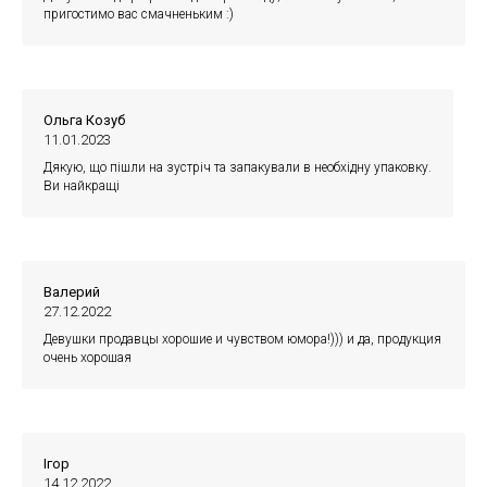
пригостимо вас смачненьким :)
Ольга Козуб
11.01.2023
Дякую, що пішли на зустріч та запакували в необхідну упаковку.
Ви найкращі
Валерий
27.12.2022
Девушки продавцы хорошие и чувством юмора!))) и да, продукция
очень хорошая
Ігор
14.12.2022