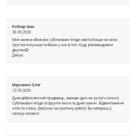
Кобзар Іван
23.05.2023
Моя малеча обожнює сублімовані ягоди навіть більше за свіжі.
Хрустка полуниця та банан у них в топі. Буду рекомендувати
друзям😉
Дякую.
Марченко Олег
12.05.2023
Дуже добросовісний продавець, завжди ідуть на зустріч клієнту.
Сублімовані ягоди та фрукти якісні та дуже смачні. Відвантаження
чітко по плану. Дякуємо за сумлінну роботу! Ви найкращі у
своєму сегменті.