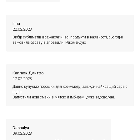
Інна
22.02.2023
Вибір субліматів вражаючий, всі продукти в наявності, сьогодні
замовила одразу відправили. Рекомендую
Каплюк Дмитро
17.02.2023
Давно купуємо порошки для крем-меду, завжди найкращий сервіс
і ціна.
Запустили нові смаки з мятою й імбирем, дуже задоволені.
Dashulya
09.02.2023