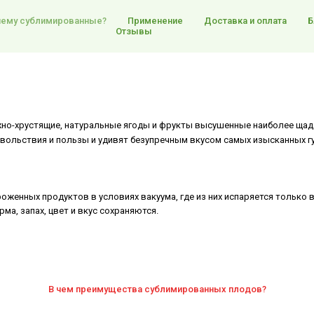
ему сублимированные?
Применение
Доставка и оплата
Б
Отзывы
ежно-хрустящие, натуральные ягоды и фрукты высушенные наиболее щад
овольствия и пользы и удивят безупречным вкусом самых изысканных г
женных продуктов в условиях вакуума, где из них испаряется только
ма, запах, цвет и вкус сохраняются.
В чем преимущества сублимированных плодов?