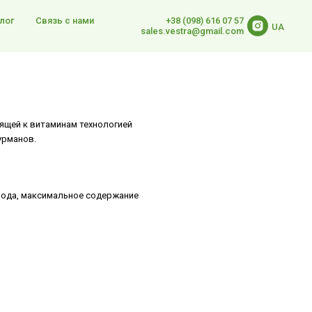
лог
Связь с нами
+38 (098) 616 07 57
UA
sales.vestra@gmail.com
ящей к витаминам технологией
урманов.
 вода, максимальное содержание