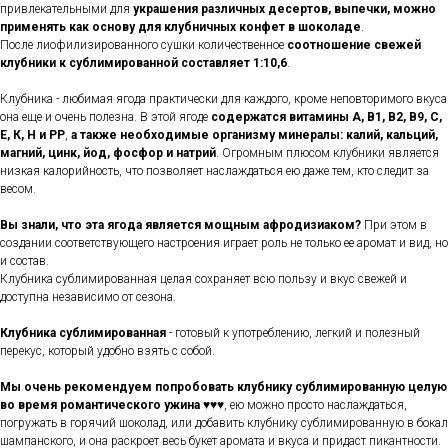
привлекательными для
украшения различных десертов, выпечки, можно
применять как основу для клубничных конфет в шоколаде
.
После лиофилизированного сушки количественное
соотношение свежей
клубники к сублимированной составляет 1:10,6
.
Клубника - любимая ягода практически для каждого, кроме неповторимого вкуса
она еще и очень полезна. В этой ягоде
содержатся витамины А, В1, В2, В9, С,
Е, К, Н и РР
,
а также необходимые организму минералы: калий, кальций,
магний, цинк, йод, фосфор и натрий
. Огромным плюсом клубники является
низкая калорийность, что позволяет наслаждаться ею даже тем, кто следит за
весом.
Вы знали, что эта ягода является мощным афродизиаком?
При этом в
создании соответствующего настроения играет роль не только ее аромат и вид, но
и состав.
Клубника сублимированная целая сохраняет всю пользу и вкус свежей и
доступна независимо от сезона.
Клубника сублимированная
- готовый к употреблению, легкий и полезный
перекус, который удобно взять с собой.
Мы очень рекомендуем
попробовать клубнику сублимированную целую
во время романтического ужина
♥♥♥, ею можно просто наслаждаться,
погружать в горячий шоколад, или добавить клубнику сублимированную в бокал
шампанского, и она раскроет весь букет аромата и вкуса и придаст пикантности.