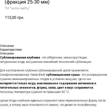
(фракция 25-30 мм)
TM "Vestra Healthy"
113,00
грн.
Купить
Описание
Характеристики
Описание
Сублимированная клубника
- это отборочная, нежно-хрустящая,
натуральная ягода, высушенная нежнейшей технологией сублимации.
Для изготовления клубники сублимированной целой применяется
(лиофилизированная, freeze-dried)
сублимационная сушка
- это инновационное
сушение свежезамороженных плодов в условиях вакуума, где из них
испаряется только вода, максимальное содержание витаминов и
питательных элементов, форма, запах, цвет и вкус сохраняются
,
поскольку температура сушения не превышает 60 °С.
Целые ягоды клубники идеально сохраняют свою первоначальную форму после
сушки, а потому мало отличаются от свежих, что делает их по-особенному