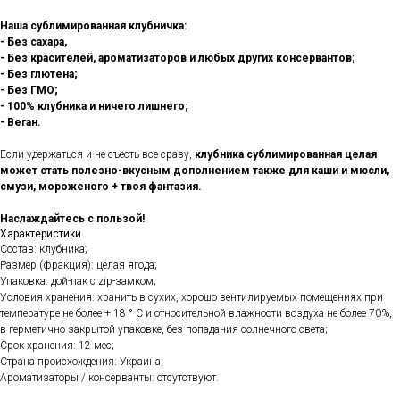
Наша сублимированная клубничка:
- Без сахара,
- Без красителей, ароматизаторов и любых других консервантов;
- Без глютена;
- Без ГМО;
- 100% клубника и ничего лишнего;
- Веган.
Если удержаться и не съесть все сразу,
клубника сублимированная целая
может стать полезно-вкусным дополнением также для каши и мюсли,
смузи, мороженого + твоя фантазия.
Наслаждайтесь с пользой!
Характеристики
Состав: клубника;
Размер (фракция): целая ягода;
Упаковка: дой-пак с zip-замком;
Условия хранения: хранить в сухих, хорошо вентилируемых помещениях при
температуре не более + 18 ° С и относительной влажности воздуха не более 70%,
в герметично закрытой упаковке, без попадания солнечного света;
Срок хранения: 12 мес;
Страна происхождения: Украина;
Ароматизаторы / консерванты: отсутствуют.