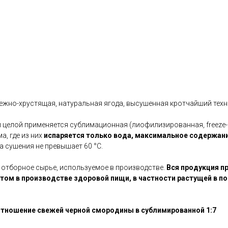
нежно-хрустящая, натуральная ягода, высушенная кротчайший тех
целой применяется сублимационная (лиофилизированная, freeze-
, где из них
испаряется только вода, максимальное содержани
а сушения не превышает 60 °С.
 отборное сырье, используемое в производстве.
Вся продукция п
том в производстве здоровой пищи, в частности растущей в по
тношение свежей черной смородины в сублимированной 1:7