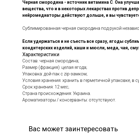
Черная смородина - источник витамина С
.
Она улучша
вещества, что и в некоторых лекарствах против депр
нейромедиаторы действуют дольше, и вы чувствуете
Сублимированная черная смородина под рукой независи
Если удержаться и не съесть все сразу, ягоды суб
кондитерских изделий, каши и мюсли, меда, чая, сму
Характеристики
Состав: черная смородина;
Размер (фракция): целая ягода;
Упаковка: дой-пак с zip-замком;
Условия хранения: хранить в герметичной упаковке, в с
Срок хранения: 12 мес;
Страна происхождения: Украина.
Ароматизаторы / консерванты: отсутствуют.
Вас может заинтересовать