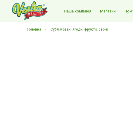
Наша компанія
Магазин
Чому
Головна
»
Сублімовані ягоди, фрукти, овочі