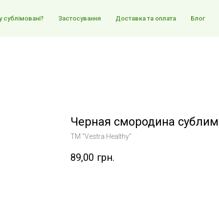
 сублімовані?
Застосування
Доставка та оплата
Блог
Черная смородина сублим
TM "Vestra Healthy"
89,00
грн.
Купить