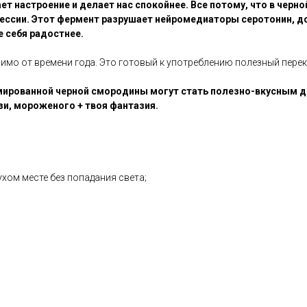
ет настроение и делает нас спокойнее. Все потому, что в чер
ессии.
Этот фермент разрушает нейромедиаторы серотонин, доф
 себя радостнее.
мо от времени года. Это готовый к употреблению полезный переку
лимированной черной смородины могут стать полезно-вкусным 
зи, мороженого + твоя фантазия.
ухом месте без попадания света;