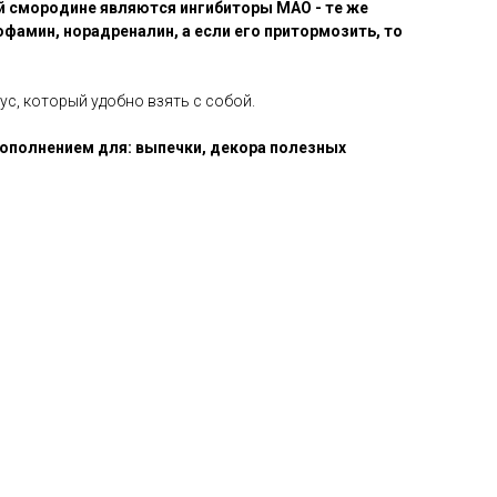
ной смородине являются ингибиторы МАО - те же
амин, норадреналин, а если его притормозить, то
с, который удобно взять с собой.
дополнением для: выпечки, декора полезных