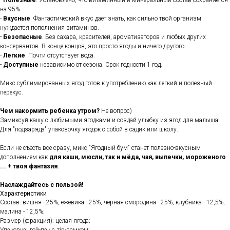
-
Полезные
. Установлено, что витаминный и минеральный состав сохраняется
на 95%.
-
Вкусные
. Фантастический вкус дает знать, как сильно твой организм
нуждается пополнения витаминов.
-
Безопасные
. Без сахара, красителей, ароматизаторов и любых других
консервантов. В конце концов, это просто ягоды и ничего другого.
-
Легкие
. Почти отсутствует вода.
-
Доступные
независимо от сезона. Срок годности 1 год.
Микс сублимированных ягод готов к употреблению как легкий и полезный
перекус.
Чем накормить ребенка утром?
Не вопрос)
Замиксуй кашу с любимыми ягодками и создай улыбку из ягод для малыша!
Для "подзаряда" упаковочку ягодок с собой в садик или школу.
Если не съесть все сразу, микс "Ягодный бум" станет полезно-вкусным
дополнением как
для каши, мюсли, так и мёда, чая, выпечки, мороженого
... + твоя фантазия
.
Наслаждайтесь с пользой!
Характеристики
Состав: вишня - 25%, ежевика - 25%, черная смородина - 25%, клубника - 12,5%,
малина - 12,5%;
Размер (фракция): целая ягода;