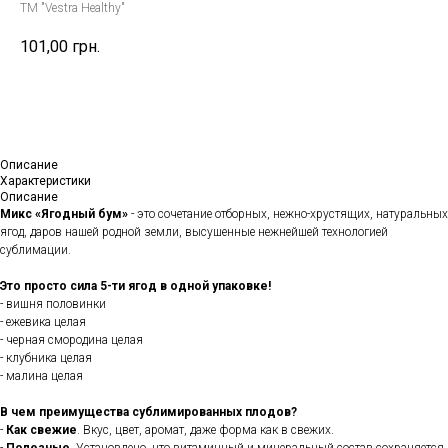
TM "Vestra Healthy"
101,00
грн.
Купить
Описание
Характеристики
Описание
Микс «Ягодный бум»
- это сочетание отборных, нежно-хрустящих, натуральных
ягод, даров нашей родной земли, высушенные нежнейшей технологией
сублимации.
Это просто сила 5-ти ягод в одной упаковке!
- вишня половинки
- ежевика целая
- черная смородина целая
- клубника целая
- малина целая
В чем преимущества сублимированных плодов?
-
Как свежие
. Вкус, цвет, аромат, даже форма как в свежих.