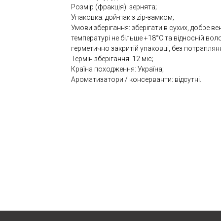
Розмір (фракція): зернята;
Упаковка: дой-пак з zip-замком;
Умови зберігання: зберігати в сухих, добре 
температурі не більше +18°С та відносній воло
герметично закритій упаковці, без потраплян
Термін зберігання: 12 міс;
Країна походження: Україна;
Ароматизатори / консерванти: відсутні.