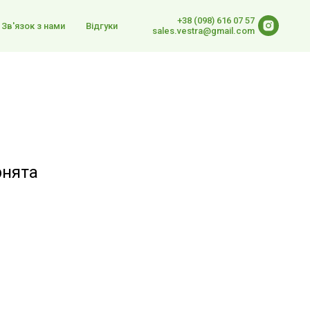
+38 (098) 616 07 57
Зв'язок з нами
Відгуки
sales.vestra@gmail.com
рнята