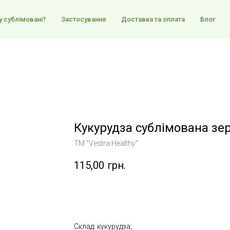
 сублімовані?
Застосування
Доставка та оплата
Блог
Кукурудза сублімована зе
TM "Vestra Healthy"
115,00
грн.
Купити
Склад: кукурудза;