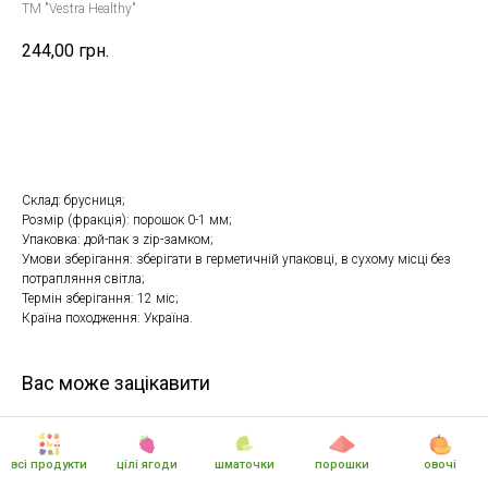
TM "Vestra Healthy"
244,00
грн.
Купити
Фр
Склад: брусниця;
Розмір (фракція): порошок 0-1 мм;
Упаковка: дой-пак з zip-замком;
Умови зберігання: зберігати в герметичній упаковці, в сухому місці без
потрапляння світла;
Термін зберігання: 12 міс;
Країна походження: Україна.
Вас може зацікавити
всі продукти
цілі ягоди
шматочки
порошки
овочі