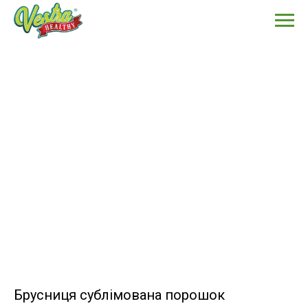
Брусниця сублімована порошок