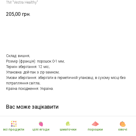
TM "Vestra Healthy"
205,00
грн.
Купити
Фр
Склад: вишня;
Розмір (фракція): порошок 0-1 мм;
Термін зберігання: 12 міс;
Упаковка: дой-пак з zip-замком;
Умови зберігання: зберігати в герметичній упаковці, в сухому місці без
потрапляння світла;
Країна походження: Україна.
Вас може зацікавити
всі продукти
цілі ягоди
шматочки
порошки
овочі