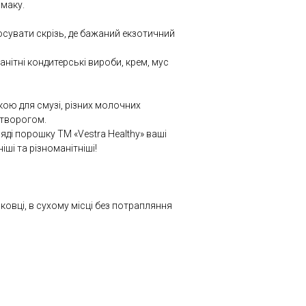
маку.
увати скрізь, де бажаний екзотичний
анітні кондитерські вироби, крем, мус
ою для смузі, різних молочних
 творогом.
яді порошку ТМ «Vestra Healthy» ваші
іші та різноманітніші!
аковці, в сухому місці без потрапляння