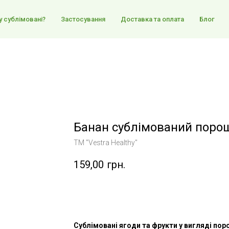
 сублімовані?
Застосування
Доставка та оплата
Блог
Банан сублімований поро
TM "Vestra Healthy"
159,00
грн.
Купити
Сублімовані ягоди та фрукти у вигляді пор