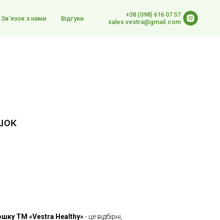
+38 (098) 616 07 57
Зв'язок з нами
Відгуки
sales.vestra@gmail.com
шок
ошку ТМ «Vestra Healthy»
- це відбірні,