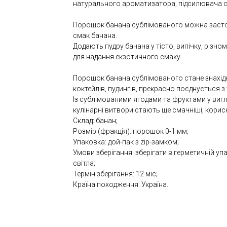
натурального ароматизатора, підсилювача с
Порошок банана сублімованого можна застос
смак банана.
Додають пудру банана у тісто, випічку, різном
для надання екзотичного смаку.
Порошок банана сублімованого стане знахідк
коктейлів, пудингів, прекрасно поєднується з
Із сублімованими ягодами та фруктами у вигл
кулінарні витвори стають ще смачніші, корисн
Склад: банан;
Розмір (фракція): порошок 0-1 мм;
Упаковка: дой-пак з zip-замком;
Умови зберігання: зберігати в герметичній уп
світла;
Термін зберігання: 12 міс;
Країна походження: Україна.