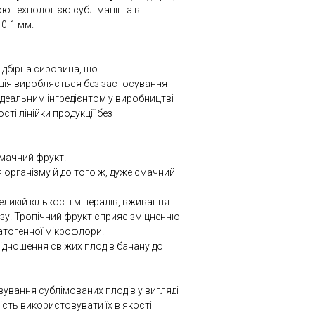
ю технологією сублімації та в
0-1 мм.
відбірна сировина, що
ція виробляється без застосування
ідеальним інгредієнтом у виробництві
ті лінійки продукції без
смачний фрукт.
я організму й до того ж, дуже смачний
 великій кількості мінералів, вживання
озу. Тропічний фрукт сприяє зміцненню
патогенної мікрофлори.
відношення свіжих плодів банану до
ування сублімованих плодів у вигляді
ість використовувати їх в якості