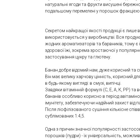
натуральні ягоди та фрукти висушені бережно
подальшому перемелені у порошок фракцією 
Секретом найкращої якості продукції є лише 
використовується у виробництві. Вся продук
жодних ароматизаторів та барвників, тому є 
здорової їжі, зокрема зростаючої у популярнос
застосування цукру та глютену.
Банан добре відомий нам, дуже корисний та 
Він має велику харчову цінність, корисний дл
в будь-якому вигляді: в смузі, випічці.
Завдяки вітамінній формулі (С, Е, А, К, РР) та
бананів особливо корисно в період авітамін
імунітету, забезпечуючи надійний захист від 
Після ліофілізованого сушіння кількісне спів
сублімованих 1:4,5.
Одна з причин значної популярності застосов
порошків (пудри) - їх універсальність, можлив