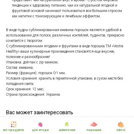
предоставит чая натуральный вкус и аромат. С ростом мировой
тенденции к здоровому питанию, чаи из натуральной ягодной и
фруктовой основой начинают пользоваться все большим спросом
как напитки с тонизирующим и лечебным эффектом.
В виде пудры сублимированная ежевика порошок является удобной в
использовании для полосе, различных коктейлей, пудингов, прекрасно
сочетается с творогом.
С сублимированными ягодами и фруктами в виде порошка ТМ «Vestra
Healthy» ваши кулинарные произведения становятся еще вкуснее,
полезнее и разнообразнее!
Упаковка: дой-пак с zip-замком;
Состав: ежевика;
Размер (фракция): порошок 0-1 мм;
Условия хранения: хранить в герметичной упаковке, в сухом месте без
попадания света;
Срок хранения: 12 мес;
Страна происхождения: Украина.
Вас может заинтересовать
всі продукти
цілі ягоди
шматочки
порошки
овочі