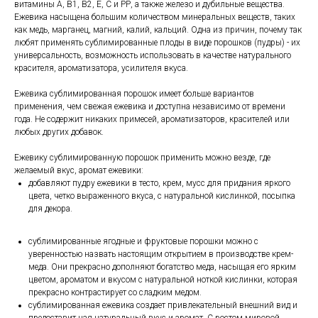
витамины А, В1, В2, Е, С и РР, а также железо и дубильные вещества.
Ежевика насыщена большим количеством минеральных веществ, таких
как медь, марганец, магний, калий, кальций. Одна из причин, почему так
любят применять сублимированные плоды в виде порошков (пудры) - их
универсальность, возможность использовать в качестве натурального
красителя, ароматизатора, усилителя вкуса.
Ежевика сублимированная порошок имеет больше вариантов
применения, чем свежая ежевика и доступна независимо от времени
года. Не содержит никаких примесей, ароматизаторов, красителей или
любых других добавок.
Ежевику сублимированную порошок применить можно везде, где
желаемый вкус, аромат ежевики:
добавляют пудру ежевики в тесто, крем, мусс для придания яркого
цвета, четко выраженного вкуса, с натуральной кислинкой, посыпка
для декора.
сублимированные ягодные и фруктовые порошки можно с
уверенностью назвать настоящим открытием в производстве крем-
меда. Они прекрасно дополняют богатство меда, насыщая его ярким
цветом, ароматом и вкусом с натуральной ноткой кислинки, которая
прекрасно контрастирует со сладким медом.
сублимированная ежевика создает привлекательный внешний вид и