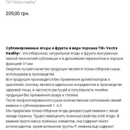
TM "Vestra Healthy"
209,00
грн.
Купить
Сублимированные ягоды и фрукты в виде порошка ТМ« Vestra
Healthy»
- это отборочные, натуральные ягоды и фрукты высушенные
нежной технологией сублимации и в дальнейшем перемолотые в порошок
фракцией 0-1мм.
Секретом лучшего качества продукции является только отборное сырье,
используемое в производстве.
Вся продукция производится без применения ароматизаторов и
красителей, поэтому является идеальным ингредиентом в производстве
здоровой пищи, в частности растущей в популярности линейки
продукции без применения сахара и глютена.
После лиофилизированного сушки количественное соотношение свежей
ежевики к сублимированной 1: 6,3.
Мы предлагаем только отборные ягоды дикорастущей ежевики с лесов
запада Украины. Трудно переоценить полезные свойства этой ягоды. В
ежевике просто масса полезных элементов, она содержит много
антиоксидантов, кроме витаминов группы Р, ежевика еще содержит