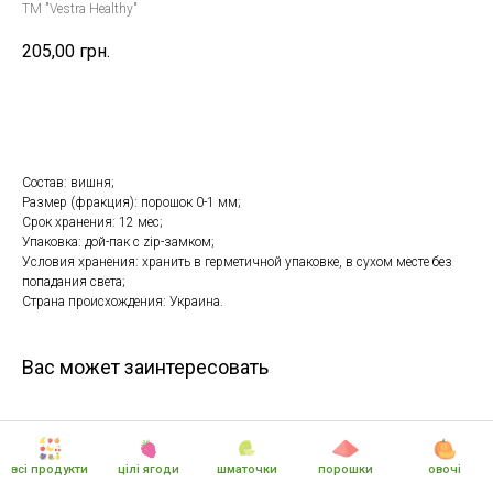
TM "Vestra Healthy"
205,00
грн.
Купить
Состав: вишня;
Размер (фракция): порошок 0-1 мм;
Срок хранения: 12 мес;
Упаковка: дой-пак с zip-замком;
Условия хранения: хранить в герметичной упаковке, в сухом месте без
попадания света;
Страна происхождения: Украина.
Вас может заинтересовать
всі продукти
цілі ягоди
шматочки
порошки
овочі