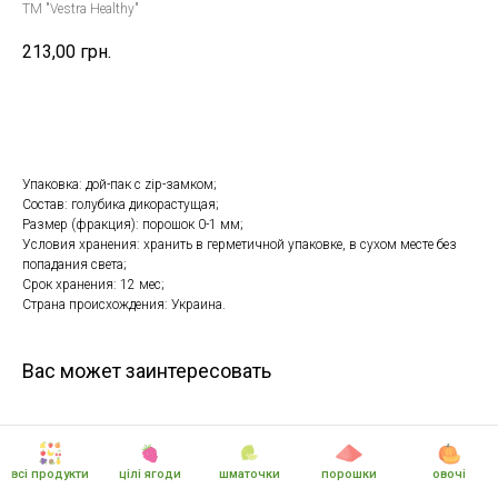
TM "Vestra Healthy"
213,00
грн.
Купить
Упаковка: дой-пак с zip-замком;
Состав: голубика дикорастущая;
Размер (фракция): порошок 0-1 мм;
Условия хранения: хранить в герметичной упаковке, в сухом месте без
попадания света;
Срок хранения: 12 мес;
Страна происхождения: Украина.
Вас может заинтересовать
всі продукти
цілі ягоди
шматочки
порошки
овочі