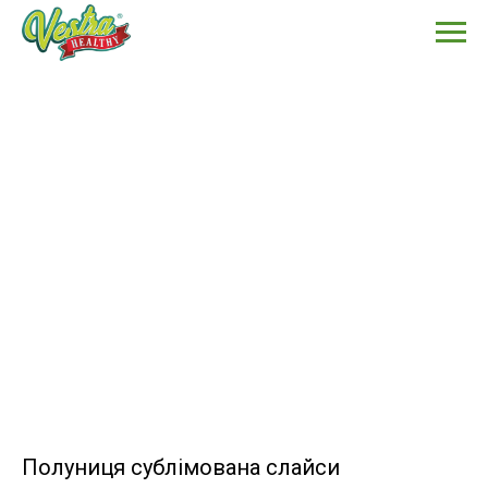
Полуниця сублімована слайси