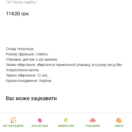
TM "Vestra Healthy"
114,00
грн.
Купити
Склад: полуниця;
Розмір (фракція): слайси;
Упаковка: дой-пак з zip-замком;
Умови зберігання: зберігати в герметичній упаковці, в сухому місці без
потрапляння світла;
Термін зберігання: 12 міс;
Країна походження: Україна.
Вас може зацікавити
всі продукти
цілі ягоди
шматочки
порошки
овочі